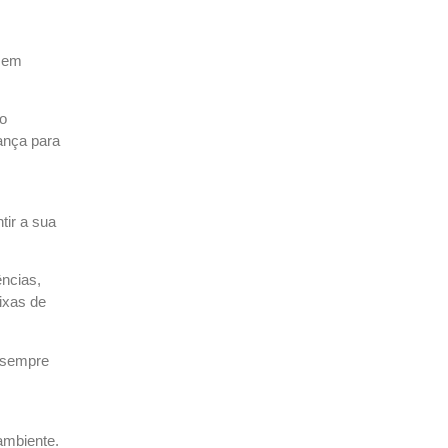
h em
do
ança para
tir a sua
ncias,
ixas de
o sempre
ambiente.