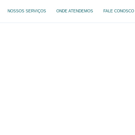
NOSSOS SERVIÇOS
ONDE ATENDEMOS
FALE CONOSCO
ora 24h em Join