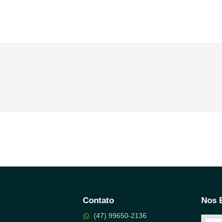
Contato
Nos 
(47) 99650-2136