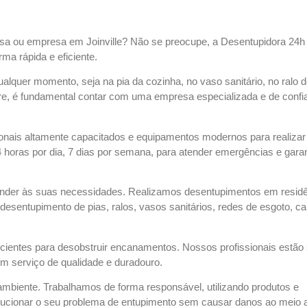
sa ou empresa em Joinville? Não se preocupe, a Desentupidora 24
rma rápida e eficiente.
quer momento, seja na pia da cozinha, no vaso sanitário, no ralo 
e, é fundamental contar com uma empresa especializada e de confi
ionais altamente capacitados e equipamentos modernos para realizar
 horas por dia, 7 dias por semana, para atender emergências e garan
ender às suas necessidades. Realizamos desentupimentos em residê
esentupimento de pias, ralos, vasos sanitários, redes de esgoto, ca
ficientes para desobstruir encanamentos. Nossos profissionais estã
m serviço de qualidade e duradouro.
mbiente. Trabalhamos de forma responsável, utilizando produtos e
lucionar o seu problema de entupimento sem causar danos ao meio 